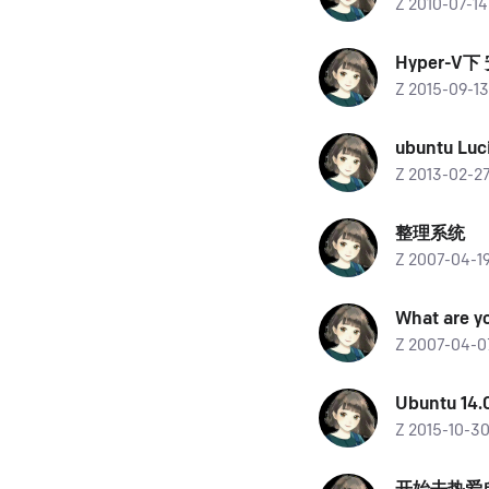
Z 2010-07-
Hyper-V
Z 2015-09-
ubuntu Luc
Z 2013-02-
整理系统
Z 2007-04-
What are y
Z 2007-04-
Ubuntu 1
Z 2015-10-