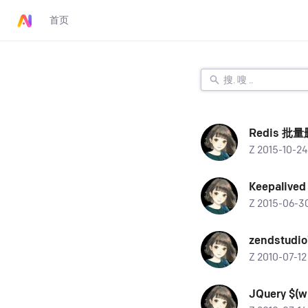
首页
Redis 批
Z 2015-10-
Keepalived
Z 2015-06-
zendstud
Z 2010-07-
JQuery $(